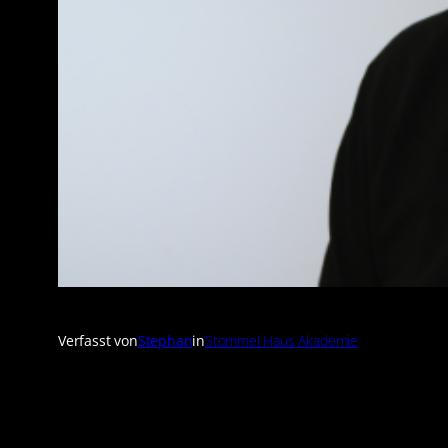
Verfasst von
Stephan
in
Stommel Haus Akademie