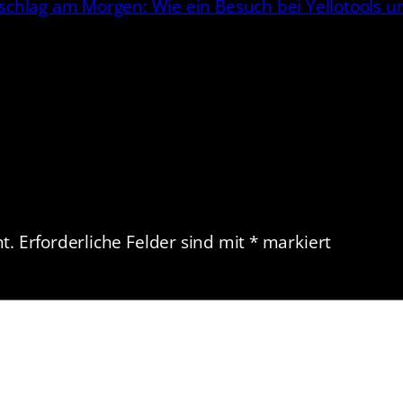
schlag am Morgen: Wie ein Besuch bei Yellotools u
t.
Erforderliche Felder sind mit
*
markiert