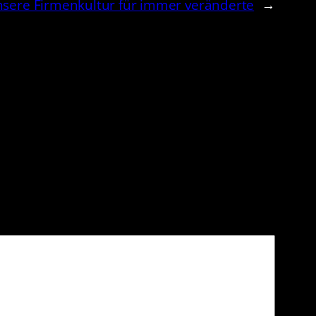
nsere Firmenkultur für immer veränderte
→