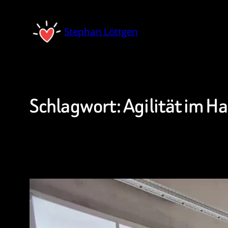
Zum
Inhalt
Stephan Löttgen
springen
Schlagwort:
Agilität im 