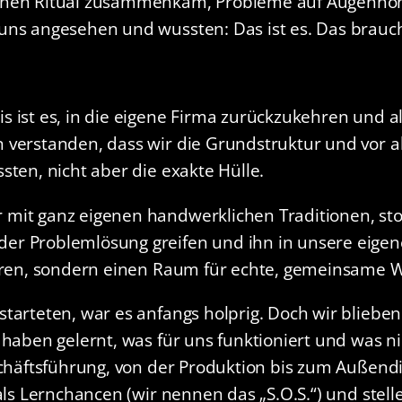
ichen Ritual zusammenkam, Probleme auf Augenhöh
uns angesehen und wussten: Das ist es. Das brauc
 ist es, in die eigene Firma zurückzukehren und a
 verstanden, dass wir die Grundstruktur und vor 
sten, nicht aber die exakte Hülle.
 mit ganz eigenen handwerklichen Traditionen, st
er Problemlösung greifen und ihn in unsere eigene
ieren, sondern einen Raum für echte, gemeinsame W
tarteten, war es anfangs holprig. Doch wir bliebe
r haben gelernt, was für uns funktioniert und wa
eschäftsführung, von der Produktion bis zum Außen
 als Lernchancen (wir nennen das „S.O.S.“) und ste