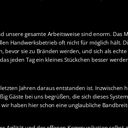
d unsere gesamte Arbeitsweise sind enorm. Das Mor
ellen Handwerksbetrieb oft nicht für möglich hält. 
evor sie zu Bränden werden, und sich als echte Ge
das jeden Tag ein kleines Stückchen besser werden 
n letzten Jahren daraus entstanden ist. Inzwische
ßig Gäste bei uns begrüßen, die sich dieses Syst
wir haben hier schon eine unglaubliche Bandbreit
 Agilität und der offenen Kommunikation selbst z