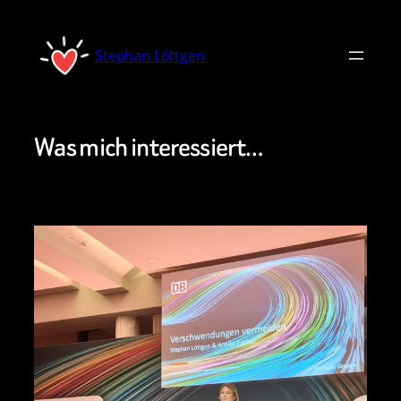
Zum
Inhalt
Stephan Löttgen
springen
Was mich interessiert…